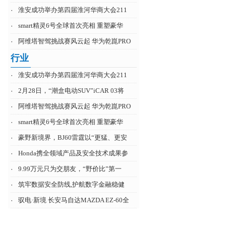
·
淮安成功举办第四届淮河华商大会211
·
smart精灵6号全球首次亮相 重塑豪华
·
阿维塔智驾挑战赛风云起 华为乾崑PRO
行业
·
淮安成功举办第四届淮河华商大会211
·
2月28日，“潮盒电动SUV”iCAR 03将
·
阿维塔智驾挑战赛风云起 华为乾崑PRO
·
smart精灵6号全球首次亮相 重塑豪华
·
豪野新境界，BJ60雷霆以“更猛、更安
·
Honda携全领域产品及安全技术成果参
·
9.99万元只为交朋友，“野价比”第一
·
筑牢数据安全防线,护航数字金融稳健
·
驭电·新境 长安马自达MAZDA EZ-60全