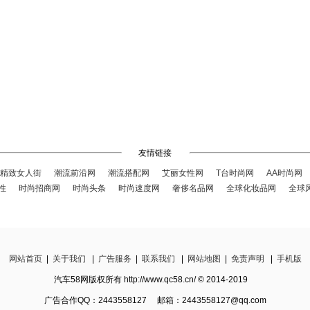
友情链接
精致女人街
潮流前沿网
潮流搭配网
艾丽女性网
T台时尚网
AA时尚网
性
时尚招商网
时尚头条
时尚速度网
奢侈名品网
全球化妆品网
全球
网站首页
|
关于我们
|
广告服务
|
联系我们
|
网站地图
|
免责声明
|
手机版
汽车58网版权所有 http://www.qc58.cn/ © 2014-2019
广告合作QQ：2443558127 邮箱：2443558127@qq.com