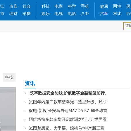
浙江
市县
社会
科技
电商
科学
手机
健康
两性
保
股市
理财
消费
娱乐
电视
电影
八卦
汽车
对比
行
科技
资讯
·
筑牢数据安全防线,护航数字金融稳健前行,
·
岚图年内第二款车型曝光！造型升级、尺寸
·
驭电·新境 长安马自达MAZDA EZ-60全球首
·
阿维塔携多款车型开启欧洲之行，让世界看
·
岚图梦想家、大平层、始祖鸟“中产新三宝