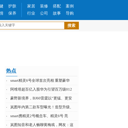
健
护肤
家居
装修
搭配
案例
情
保养
行业
公司
故事
导购
热点
·
smart精灵6号全球首次亮相 重塑豪华
·
阿维塔超百亿入股华为引望百万级012
·
豪野新境界，BJ60雷霆以“更猛、更安
·
岚图年内第二款车型曝光！造型升级、
·
smart携精灵2号概念车、精灵6号 亮
·
岚图知音和老人畅聊黄梅戏，网友：这