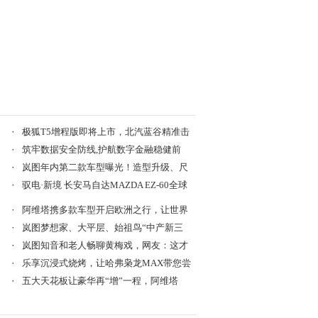
·
极狐T5增程版即将上市，北汽蓝谷精准击
·
筑牢数据安全防线,护航数字金融稳健前
·
岚图年内第二款车型曝光！造型升级、尺
·
驭电·新境 长安马自达MAZDA EZ-60全球
·
阿维塔携多款车型开启欧洲之行，让世界
·
岚图梦想家、大平层、始祖鸟“中产新三
·
岚图知音和老人畅聊黄梅戏，网友：这才
·
乐享沉浸式烧烤，让哈弗枭龙MAX带您尝
·
五大天花板让豪华再“增”一程，阿维塔