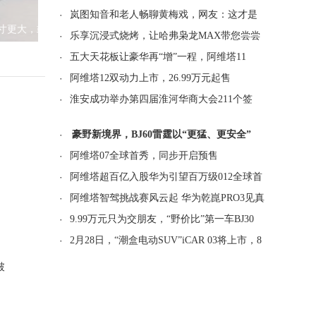
·
岚图知音和老人畅聊黄梅戏，网友：这才是
寸更大，或
·
乐享沉浸式烧烤，让哈弗枭龙MAX带您尝尝
·
五大天花板让豪华再“增”一程，阿维塔11
·
阿维塔12双动力上市，26.99万元起售
·
淮安成功举办第四届淮河华商大会211个签
·
豪野新境界，BJ60雷霆以“更猛、更安全”
·
阿维塔07全球首秀，同步开启预售
·
阿维塔超百亿入股华为引望百万级012全球首
·
阿维塔智驾挑战赛风云起 华为乾崑PRO3见真
·
9.99万元只为交朋友，“野价比”第一车BJ30
·
2月28日，“潮盒电动SUV”iCAR 03将上市，8
破